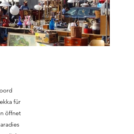
Noord
ekka für
n öffnet
paradies