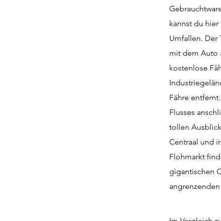
Gebrauchtware
kannst du hier
Umfallen. Der T
mit dem Auto 
kostenlose Fä
Industriegelän
Fähre entfernt
Flusses anschl
tollen Ausbli
Centraal und 
Flohmarkt find
gigantischen O
angrenzenden u
Im Vergleich z