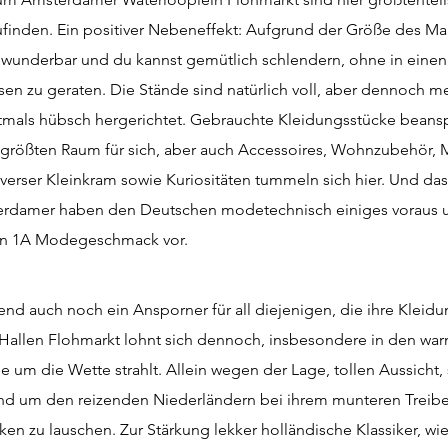
ufinden. Ein positiver Nebeneffekt: Aufgrund der Größe des Mark
z wunderbar und du kannst gemütlich schlendern, ohne in eine
 zu geraten. Die Stände sind natürlich voll, aber dennoch me
ftmals hübsch hergerichtet. Gebrauchte Kleidungsstücke bean
 größten Raum für sich, aber auch Accessoires, Wohnzubehör,
verser Kleinkram sowie Kuriositäten tummeln sich hier. Und das
sterdamer haben den Deutschen modetechnisch einiges voraus 
en 1A Modegeschmack vor.
nd auch noch ein Ansporner für all diejenigen, die ihre Kleidu
J-Hallen Flohmarkt lohnt sich dennoch, insbesondere in den w
 um die Wette strahlt. Allein wegen der Lage, tollen Aussicht,
d um den reizenden Niederländern bei ihrem munteren Treib
en zu lauschen. Zur Stärkung lekker holländische Klassiker, wie