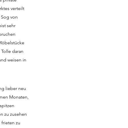
tes verteilt
n Sog von
ist sehr
spruchen
 Möbelstücke
 Tolle daran
und weisen in
ng lieber neu
armen Monaten,
 spitzen
en zu zusehen
 frieten zu