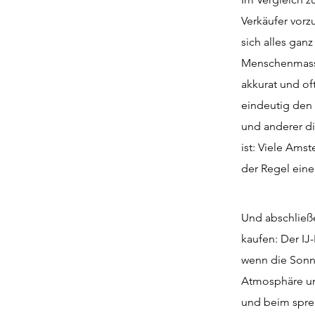
Verkäufer vorz
sich alles gan
Menschenmassen
akkurat und o
eindeutig den
und anderer di
ist: Viele Am
der Regel ein
Und abschließe
kaufen: Der I
wenn die Sonne
Atmosphäre un
und beim sprek