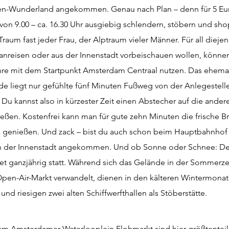
n-Wunderland angekommen. Genau nach Plan – denn für 5 Euro
 von 9.00 – ca. 16.30 Uhr ausgiebig schlendern, stöbern und sh
raum fast jeder Frau, der Alptraum vieler Männer. Für all diejen
anreisen oder aus der Innenstadt vorbeischauen wollen, könne
hre mit dem Startpunkt Amsterdam Centraal nutzen. Das ehema
de liegt nur gefühlte fünf Minuten Fußweg von der Anlegestel
. Du kannst also in kürzester Zeit einen Abstecher auf die ander
ießen. Kostenfrei kann man für gute zehn Minuten die frische B
ck genießen. Und zack – bist du auch schon beim Hauptbahnh
in der Innenstadt angekommen. Und ob Sonne oder Schnee: Der
et ganzjährig statt. Während sich das Gelände in der Sommerzei
pen-Air-Markt verwandelt, dienen in den kälteren Wintermonat
nd riesigen zwei alten Schiffwerfthallen als Stöberstätte.
um Amsterdamer Waterlooplein Flohmarkt sind hier größtenteils