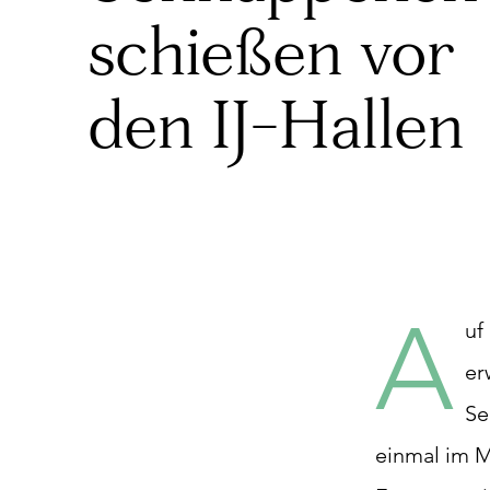
schießen vor
den IJ-Hallen
A
uf
er
Se
einmal im M