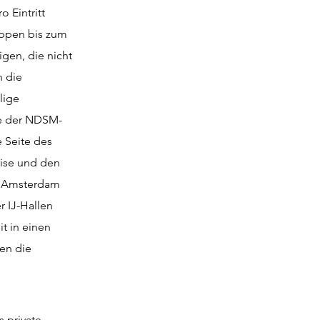
 Eintritt
oppen bis zum
igen, die nicht
n die
lige
le der NDSM-
e Seite des
rise und den
of Amsterdam
 IJ-Hallen
t in einen
en die
 private