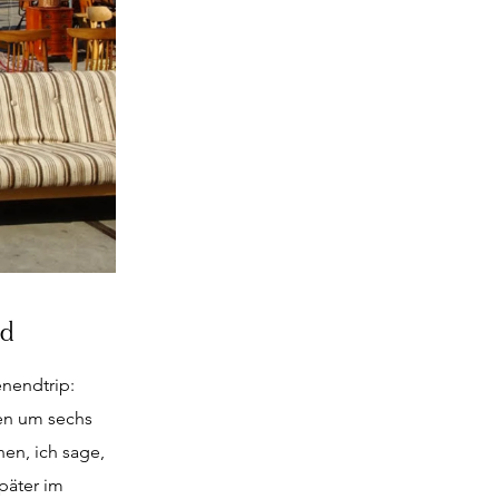
rd
enendtrip:
en um sechs
en, ich sage,
päter im