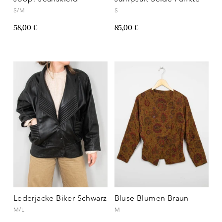
S/M
S
58,00 €
85,00 €
Lederjacke Biker Schwarz
Bluse Blumen Braun
M/L
M