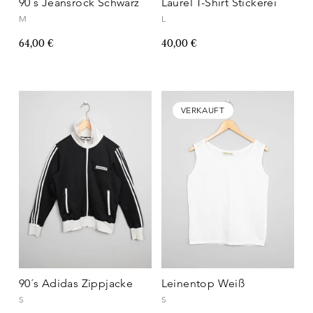
90´s Jeansrock Schwarz
Laurèl T-Shirt Stickerei
M
L
64,00 €
40,00 €
VERKAUFT
90´s Adidas Zippjacke
Leinentop Weiß
S
S