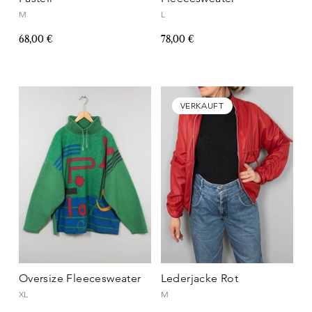
M
L
68,00 €
78,00 €
VERKAUFT
Oversize Fleecesweater
Lederjacke Rot
XL
M