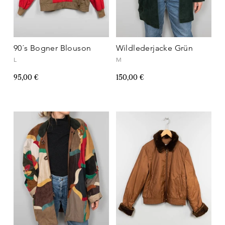
90´s Bogner Blouson
Wildlederjacke Grün
L
M
95,00 €
150,00 €