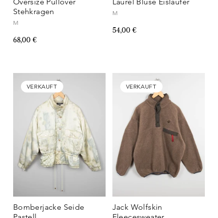
Oversize Pullover
Laurèl Bluse Eisläufer
Stehkragen
M
M
54,00 €
68,00 €
VERKAUFT
VERKAUFT
Bomberjacke Seide
Jack Wolfskin
Pastell
Fleecesweater