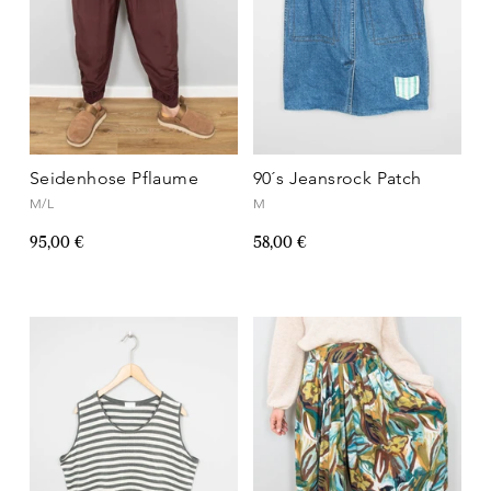
Seidenhose Pflaume
90´s Jeansrock Patch
M/L
M
95,00 €
58,00 €