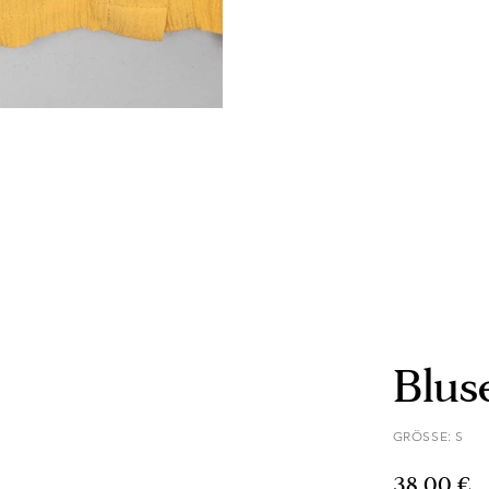
Blus
GRÖSSE: S
38,00 €